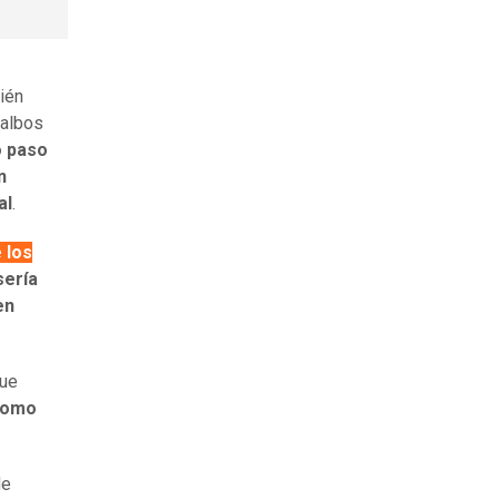
bién
 albos
o paso
n
al
.
 los
sería
en
que
 como
de