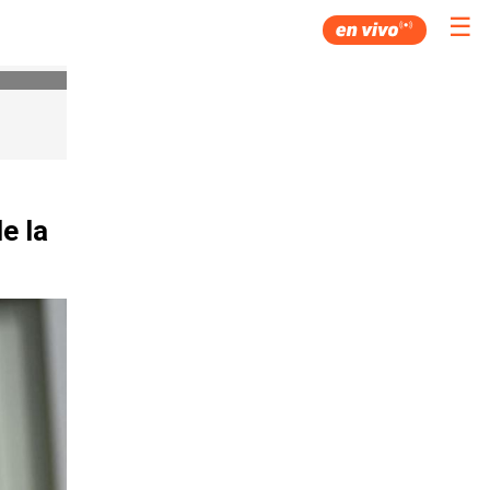
☰
e la