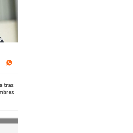
a tras
ombres