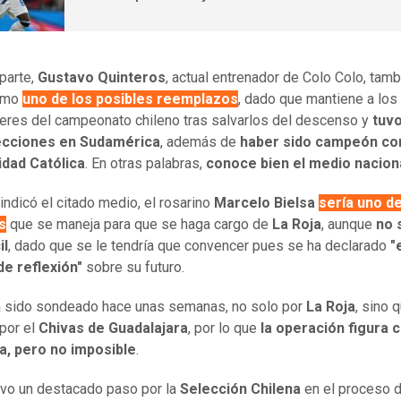
 parte,
Gustavo Quinteros
, actual entrenador de Colo Colo, tam
como
uno de los posibles reemplazos
, dado que mantiene a los
eres del campeonato chileno tras salvarlos del descenso y
tuv
ecciones en Sudamérica
, además de
haber sido campeón co
idad Católica
. En otras palabras,
conoce bien el medio nacion
 indicó el citado medio, el rosarino
Marcelo Bielsa
sería uno de
s
que se maneja para que se haga cargo de
La Roja
, aunque
no 
il
, dado que se le tendría que convencer pues se ha declarado
"
de reflexión"
sobre su futuro.
a sido sondeado hace unas semanas, no solo por
La Roja
, sino 
por el
Chivas de Guadalajara
, por lo que
la operación figura
a, pero no imposible
.
uvo un destacado paso por la
Selección Chilena
en el proceso 