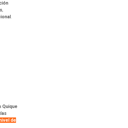
ción
os
,
cional
.
 a
Quique
ías
nivel de