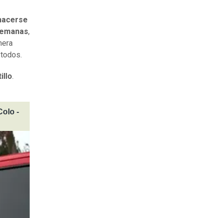
 hacerse
 semanas
,
mera
 todos.
illo
.
Colo -