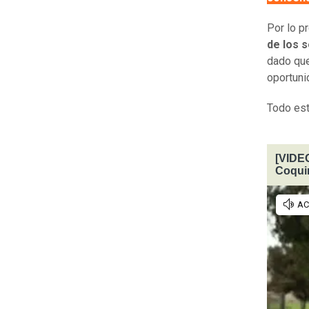
Por lo p
de los 
dado qu
oportuni
Todo est
[VIDEO
Coqu