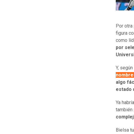
Por otra
figura 
como líd
por sel
Univers
Y, según
nombre
algo fác
estado 
Ya habrí
también 
complej
Bielsa t