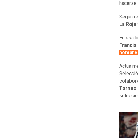
hacerse 
Según r
La Roja
En esa l
Francis
nombre
Actualm
Selecció
colabor
Torneo 
selecció