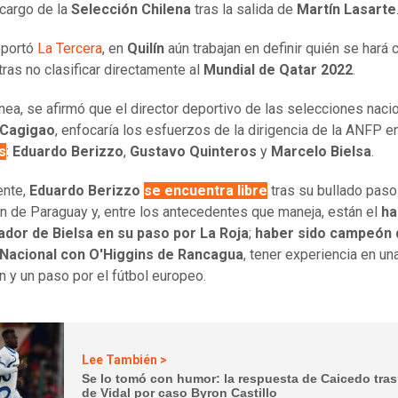
cargo de la
Selección Chilena
tras la salida de
Martín Lasarte
eportó
La Tercera
, en
Quilín
aún trabajan en definir quién se hará 
tras no clasificar directamente al
Mundial de Qatar 2022
.
ínea, se afirmó que el director deportivo de las selecciones naci
 Cagigao
, enfocaría los esfuerzos de la dirigencia de la ANFP e
s
:
Eduardo Berizzo
,
Gustavo Quinteros
y
Marcelo Bielsa
.
ente,
Eduardo Berizzo
se encuentra libre
tras su bullado paso 
n de Paraguay y, entre los antecedentes que maneja, están el
ha
ador de Bielsa en su paso por La Roja
;
haber sido campeón 
Nacional con O'Higgins de Rancagua
, tener experiencia en un
n y un paso por el fútbol europeo.
Lee También >
Se lo tomó con humor: la respuesta de Caicedo tras
de Vidal por caso Byron Castillo