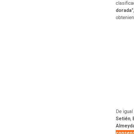
clasific
dorada"
obtenie
De igual
Setién
,
Almeyd
consen