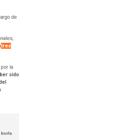
.
cargo de
onales,
n
tres
por la
ber sido
del
a
 burla