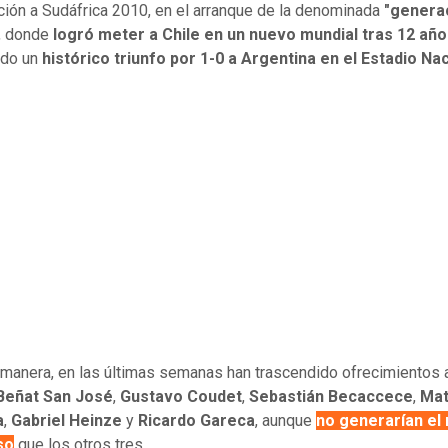
ación a Sudáfrica 2010, en el arranque de la denominada
"genera
, donde
logró meter a Chile en un nuevo mundial tras 12 añ
ndo un
histórico triunfo por 1-0 a Argentina en el Estadio Na
 manera, en las últimas semanas han trascendido ofrecimientos
Beñat San José
,
Gustavo Coudet
,
Sebastián Becaccece
,
Mat
a
,
Gabriel Heinze
y
Ricardo Gareca
, aunque
no generarían el 
so
que los otros tres.