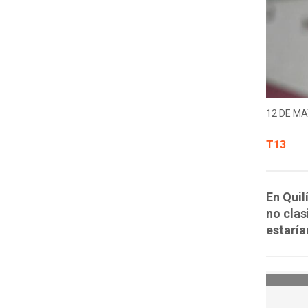
12 DE MA
T13
En Quil
no clas
estarí