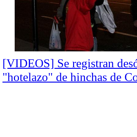
[VIDEOS] Se registran desór
"hotelazo" de hinchas de C