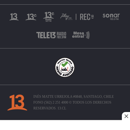
INÉS MATTE URREJOLA #0848, SANTIAGO, CHILE
FONO (562) 2 251 4000 © TODOS LOS DERECHOS
RESERVADOS. 13.CL