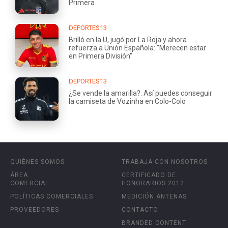
Primera
DEPORTES13
Brilló en la U, jugó por La Roja y ahora
refuerza a Unión Española: "Merecen estar
en Primera División"
DEPORTES13
¿Se vende la amarilla?: Así puedes conseguir
la camiseta de Vozinha en Colo-Colo
QUIÉNES SOMOS
TRABAJA CON NOSOTROS
ÁREA
CERTIFICADO DE
COMERCIAL
HONORARIOS 2012
POLÍTICAS COMERCIALES
MEDICIÓN ANTENAS
PROVEEDORES
CONTACTO
BRANDED CONTENT