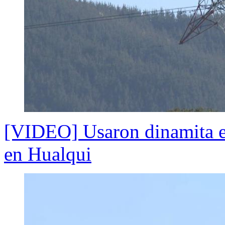
[VIDEO] Usaron dinamita en 
en Hualqui