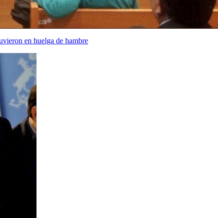
tuvieron en huelga de hambre