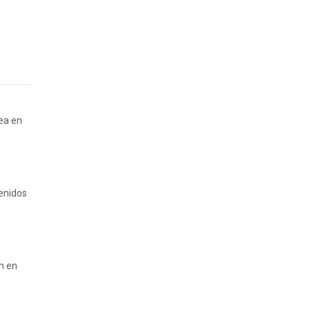
rea en
tenidos
n en