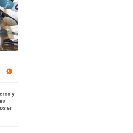
erno y
tas
dos en