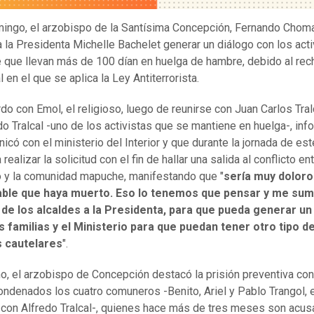
ingo, el arzobispo de la Santísima Concepción, Fernando Choma
 a la Presidenta Michelle Bachelet generar un diálogo con los acti
que llevan más de 100 dían en huelga de hambre, debido al rec
al en el que se aplica la Ley Antiterrorista.
do con Emol, el religioso, luego de reunirse con Juan Carlos Tralc
do Tralcal -uno de los activistas que se mantiene en huelga-, in
icó con el ministerio del Interior y que durante la jornada de est
 realizar la solicitud con el fin de hallar una salida al conflicto ent
 y la comunidad mapuche, manifestando que "
sería muy doloro
ble que haya muerto. Eso lo tenemos que pensar y me sum
 de los alcaldes a la Presidenta, para que pueda generar un
s familias y el Ministerio para que puedan tener otro tipo d
 cautelares
".
, el arzobispo de Concepción destacó la prisión preventiva con
ondenados los cuatro comuneros -Benito, Ariel y Pablo Trangol, 
 con Alfredo Tralcal-, quienes hace más de tres meses son acu