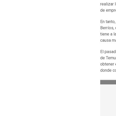
realizar
de empre
En tanto,
Berríos,
tiene a 
causa m
El pasad
de Temuc
obtener 
donde co