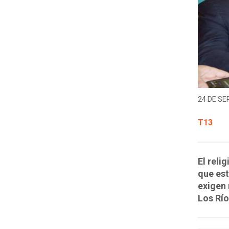
24 DE SE
T13
El reli
que est
exigen 
Los Río