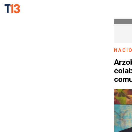
NACI
Arzo
colab
comu