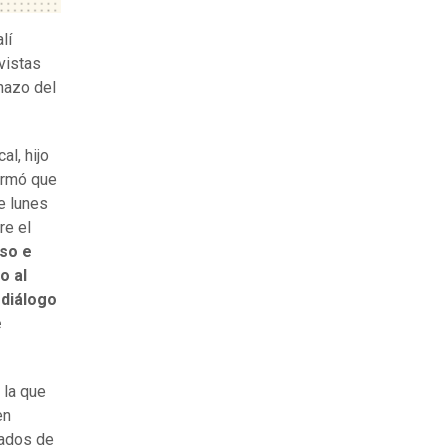
lí
vistas
hazo del
al, hijo
formó que
e lunes
re el
so e
o al
 diálogo
e
 la que
en
sados de