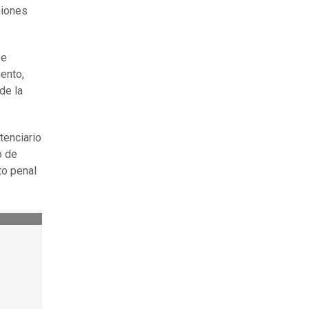
miones
pe
ento,
de la
tenciario
o de
to penal