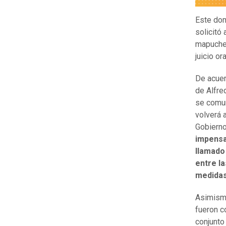
Este dom
solicitó
mapuche 
juicio or
De acuer
de Alfre
se comun
volverá a
Gobierno
impensa
llamado
entre la
medidas
Asimismo
fueron c
conjunto