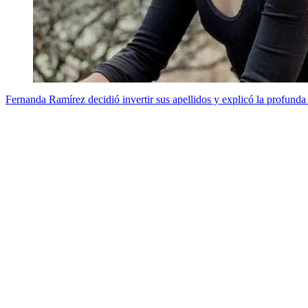
Fernanda Ramírez decidió invertir sus apellidos y explicó la profunda