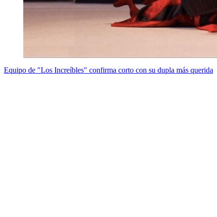
Equipo de "Los Increíbles" confirma corto con su dupla más querida