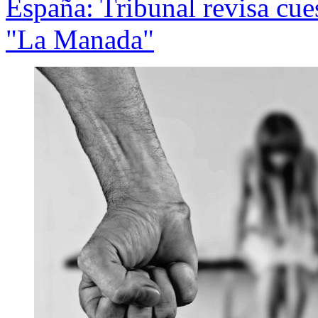
España: Tribunal revisa cue
"La Manada"