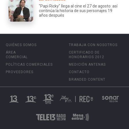
"Papi Ricky" llega al cine el 27 de agosto: así
continúa la historia de sus personajes 19
años después
QUIÉNES SOMOS
TRABAJA CON NOSOTROS
ÁREA
CERTIFICADO DE
COMERCIAL
HONORARIOS 2012
POLÍTICAS COMERCIALES
MEDICIÓN ANTENAS
PROVEEDORES
CONTACTO
BRANDED CONTENT