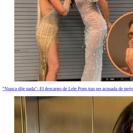
"Nunca dije nada": El descargo de Lele Pons tras ser acusada de per