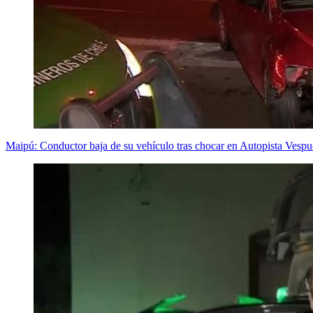
Maipú: Conductor baja de su vehículo tras chocar en Autopista Vespu