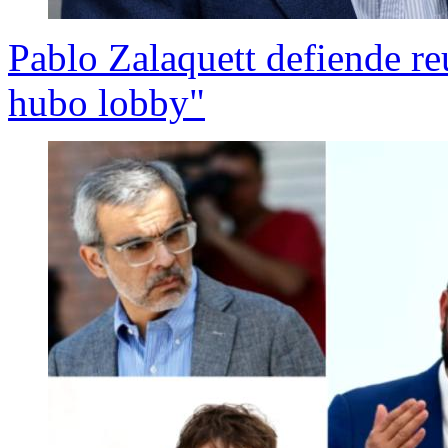
Pablo Zalaquett defiende re
hubo lobby"