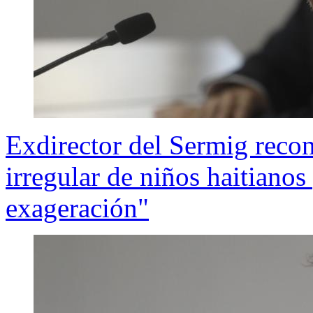
Exdirector del Sermig reco
irregular de niños haitianos
exageración"