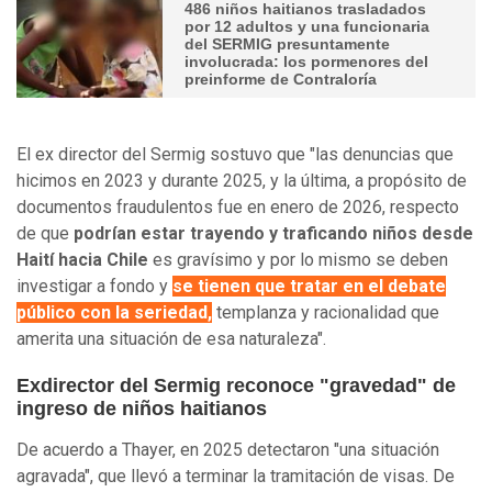
486 niños haitianos trasladados
por 12 adultos y una funcionaria
del SERMIG presuntamente
involucrada: los pormenores del
preinforme de Contraloría
El ex director del Sermig sostuvo que "las denuncias que
hicimos en 2023 y durante 2025, y la última, a propósito de
documentos fraudulentos fue en enero de 2026, respecto
de que
podrían estar trayendo y traficando niños desde
Haití hacia Chile
es gravísimo y por lo mismo se deben
investigar a fondo y
se tienen que tratar en el debate
público con la seriedad,
templanza y racionalidad que
amerita una situación de esa naturaleza".
Exdirector del Sermig reconoce "gravedad" de
ingreso de niños haitianos
De acuerdo a Thayer, en 2025 detectaron "una situación
agravada", que llevó a terminar la tramitación de visas. De