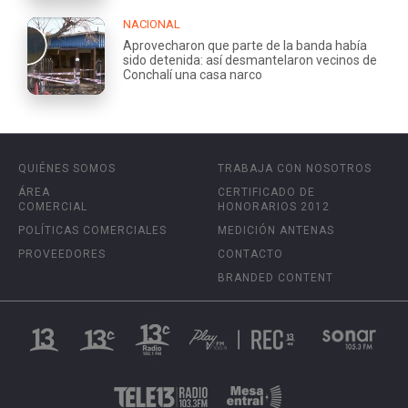
NACIONAL
Aprovecharon que parte de la banda había
sido detenida: así desmantelaron vecinos de
Conchalí una casa narco
QUIÉNES SOMOS
TRABAJA CON NOSOTROS
ÁREA
CERTIFICADO DE
COMERCIAL
HONORARIOS 2012
POLÍTICAS COMERCIALES
MEDICIÓN ANTENAS
PROVEEDORES
CONTACTO
BRANDED CONTENT