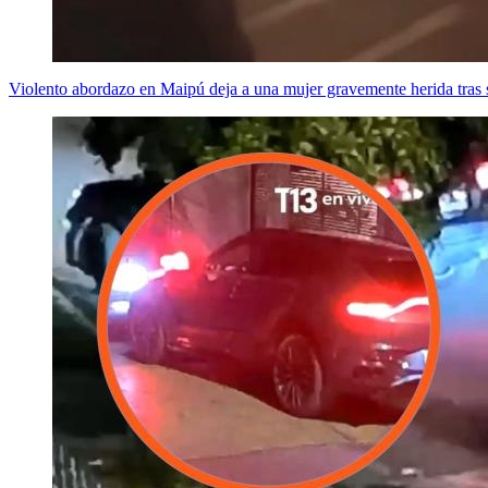
Violento abordazo en Maipú deja a una mujer gravemente herida tras s