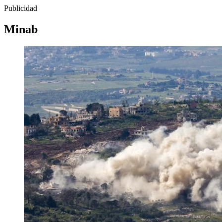
Publicidad
Minab