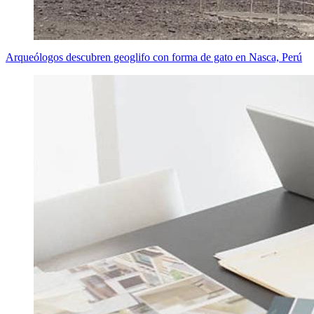
Arqueólogos descubren geoglifo con forma de gato en Nasca, Perú