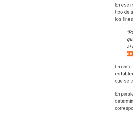
En ese m
tipo de 
los fine
"P
qu
al
de
La carte
establec
que se t
En paral
determin
correspo