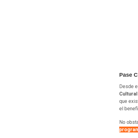
Pase Cu
Desde el
Cultural
que exis
el benef
No obsta
progra