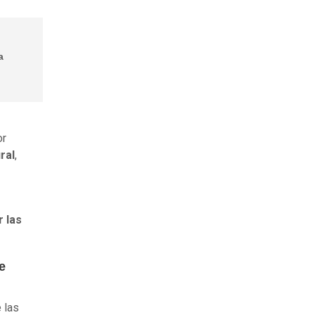
a
or
ral
,
r las
e
e las