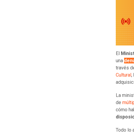
El
Minis
una
den
través d
Cultural
,
adquisic
La minis
de
múlti
cómo ha
disposic
Todo lo a