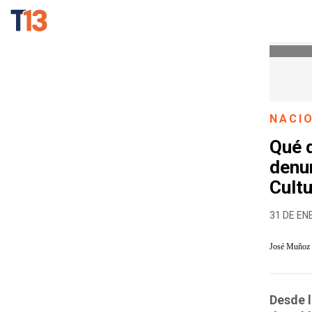
NACI
Qué d
denun
Cultu
31 DE EN
José Muñoz
Desde l