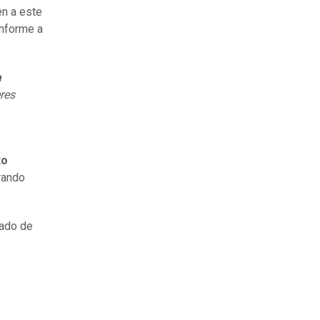
en a este
onforme a
a
res
to
rando
gado de