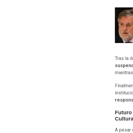
Tras la 
suspend
mientras
Finalmen
instituc
respons
Futuro
Cultura
A pesar d