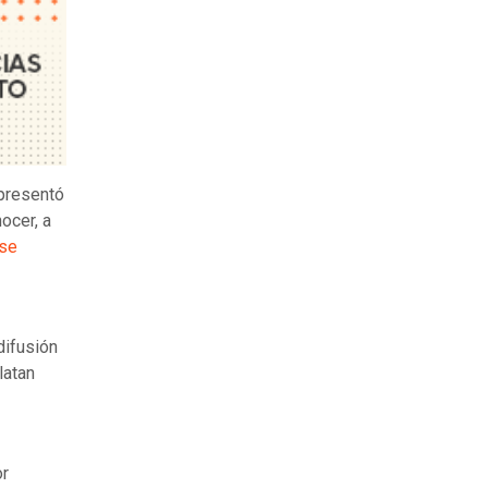
presentó
ocer, a
ase
difusión
latan
or