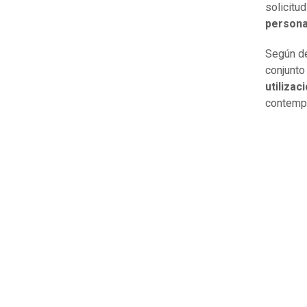
solicitu
persona
Según de
conjunto
utilizac
contempl