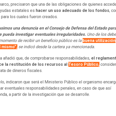
arco, precisaron que una de las obligaciones de quienes acced
ayudas estatales es
hacer un uso adecuado de los fondos
, c
s para los cuales fueron creados.
usimos una denuncia en el Consejo de Defensa del Estado par
e pueda investigar eventuales irregularidades.
Uno de los debe
 momento de recibir un beneficio público es la
buena utilización
l mismo”,
se indicó desde la cartera ya mencionada.
ra añadió que, de comprobarse responsabilidades,
el reglamen
e la restitución de los recursos al
Tesoro Público,
conside
rata de dineros fiscales.
elo, indicaron que será el Ministerio Público el organismo encar
ar eventuales responsabilidades penales, en caso de que así
nda, a partir de la investigación que se desarrolle.