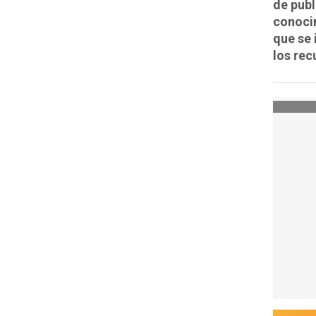
de publ
conocim
que se 
los rec