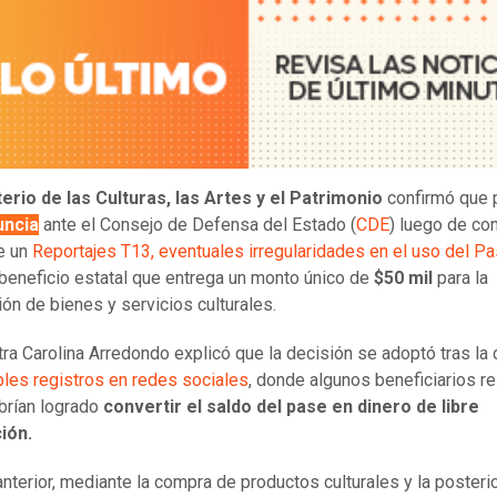
terio de las Culturas, las Artes y el Patrimonio
confirmó que 
uncia
ante el Consejo de Defensa del Estado
(
CDE
) luego de con
e un
Reportajes T13,
eventuales irregularidades en el uso del P
 beneficio estatal que entrega un monto único de
$50 mil
para la
ión de bienes y servicios culturales.
tra Carolina Arredondo explicó que la decisión se adoptó tras la 
ples registros en redes sociales
, donde algunos beneficiarios re
brían logrado
convertir el saldo del pase en dinero de libre
ión.
nterior,
mediante la compra de productos culturales y la posteri