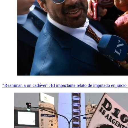
"Reaniman a un cadáver": El impactante relato de imputado en juici