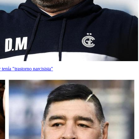
tenía "trastorno narcisista"