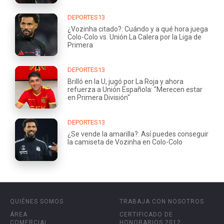
DEPORTES13
¿Vozinha citado?: Cuándo y a qué hora juega
Colo-Colo vs. Unión La Calera por la Liga de
Primera
DEPORTES13
Brilló en la U, jugó por La Roja y ahora
refuerza a Unión Española: "Merecen estar
en Primera División"
DEPORTES13
¿Se vende la amarilla?: Así puedes conseguir
la camiseta de Vozinha en Colo-Colo
QUIÉNES SOMOS
TRABAJA CON NOSOTROS
ÁREA
CERTIFICADO DE
COMERCIAL
HONORARIOS 2012