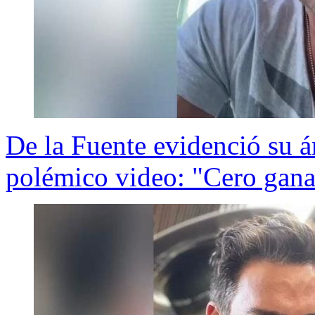
De la Fuente evidenció su á
polémico video: "Cero gana