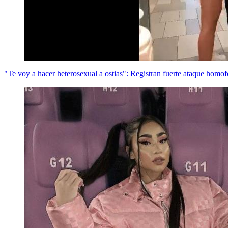
"Te voy a hacer heterosexual a ostias": Registran fuerte ataque homo