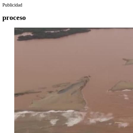
Publicidad
proceso