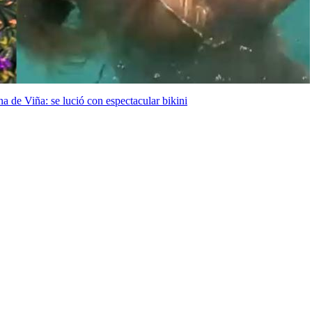
a de Viña: se lució con espectacular bikini