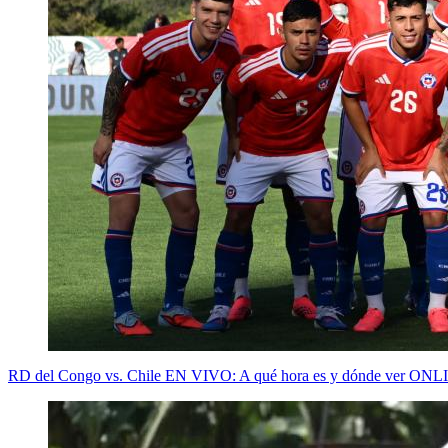
RD del Congo vs. Chile EN VIVO: A qué hora es y dónde ver ONLI