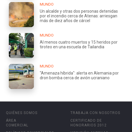
MUNDO
Un alcalde y otras dos personas detenidas
por el incendio cerca de Atenas: arriesgan
más de diez años de cárcel
MUNDO
Al menos cuatro muertos y 15 heridos por
tiroteo en una escuela de Tailandia
MUNDO
"Amenaza híbrida": alerta en Alemania por
dron bomba cerca de avión ucraniano
QUIÉNES SOMOS
TRABAJA CON NOSOTROS
ÁREA
CERTIFICADO DE
COMERCIAL
HONORARIOS 2012