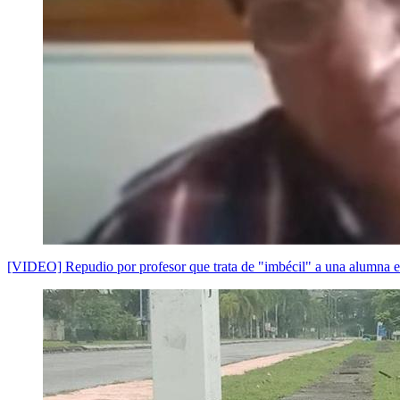
[VIDEO] Repudio por profesor que trata de "imbécil" a una alumna en