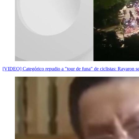
[VIDEO] Categórico repudio a "tour de funa" de ciclistas: Rayaron se