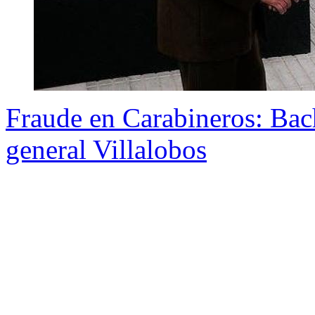
Fraude en Carabineros: Bach
general Villalobos