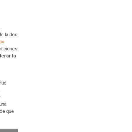
,
de la dos
co
ndiciones
derar la
rtió
a
s
 una
d de que