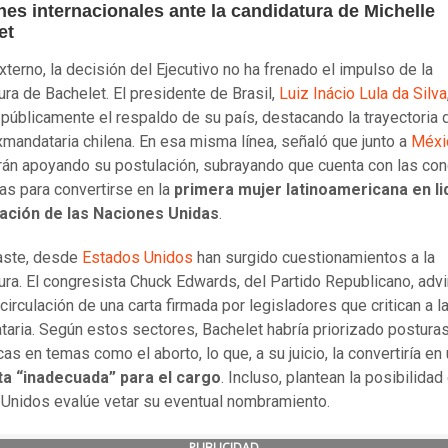
es internacionales ante la candidatura de Michelle
et
xterno, la decisión del Ejecutivo no ha frenado el impulso de la
ura de Bachelet. El presidente de Brasil,
Luiz Inácio Lula da Silva
 públicamente el respaldo de su país, destacando la trayectoria 
mandataria chilena. En esa misma línea, señaló que junto a
Méxi
rán apoyando su postulación, subrayando que cuenta con las co
as para convertirse en la
primera mujer latinoamericana en li
ación de las Naciones Unidas
.
aste, desde
Estados Unidos
han surgido cuestionamientos a la
ura. El congresista Chuck Edwards, del Partido Republicano, advi
circulación de una carta firmada por legisladores que critican a l
aria. Según estos sectores, Bachelet habría priorizado postura
as en temas como el aborto, lo que, a su juicio, la convertiría en
ta “inadecuada” para el cargo
. Incluso, plantean la posibilida
Unidos evalúe vetar su eventual nombramiento.
PUBLICIDAD