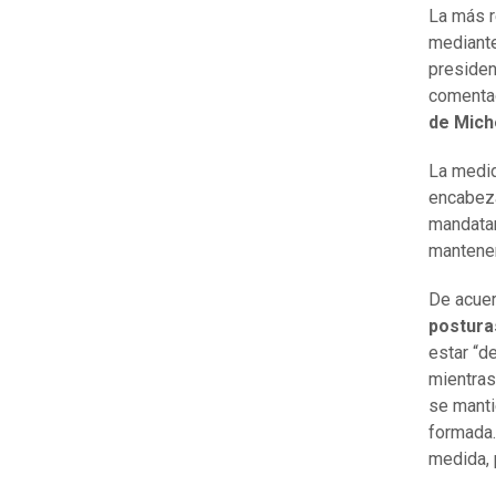
La más 
mediante
preside
comentad
de Mich
La medid
encabez
mandatar
mantener
De acuer
posturas
estar “d
mientra
se manti
formada.
medida, 