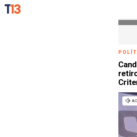
POLÍT
Cand
retir
Crite