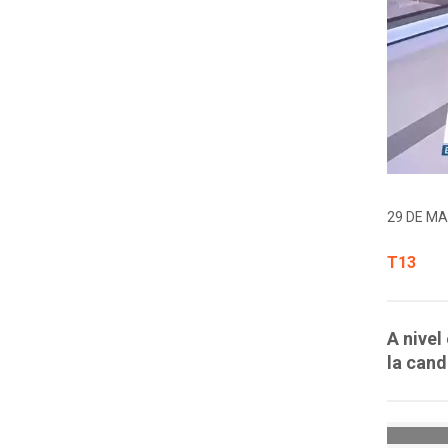
29 DE MA
T13
A nivel
la cand