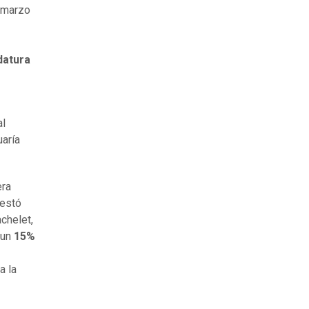
e marzo
datura
al
aría
era
festó
chelet,
 un
15%
a la