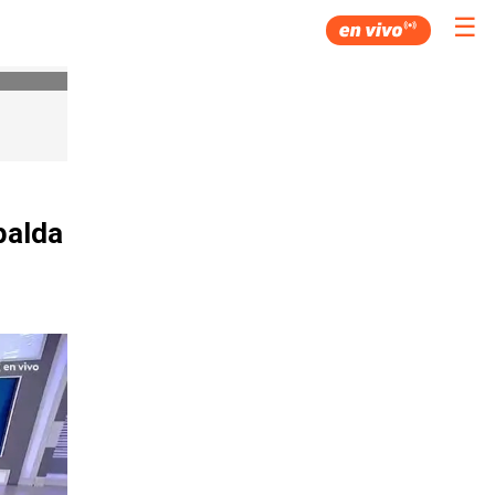
☰
palda