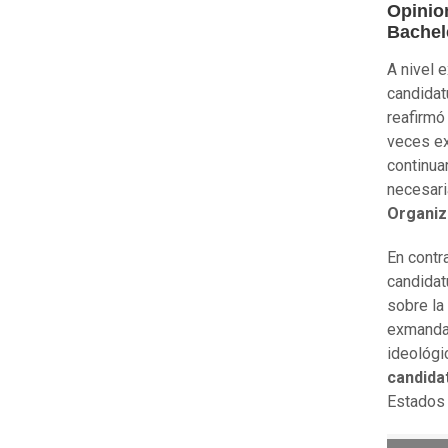
Opinion
Bachel
A nivel e
candidat
reafirmó
veces ex
continua
necesari
Organiz
En contr
candidat
sobre la 
exmandat
ideológic
candida
Estados 