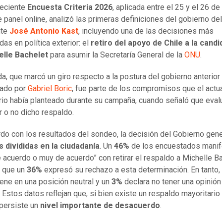
reciente
Encuesta Criteria 2026
, aplicada entre el 25 y el 26 d
 panel online, analizó las primeras definiciones del gobierno del
nte
José Antonio Kast
, incluyendo una de las decisiones más
as en política exterior: el
retiro del apoyo de Chile a la candi
elle Bachelet
para asumir la Secretaría General de la
ONU
.
a, que marcó un giro respecto a la postura del gobierno anterior
ado por
Gabriel Boric
, fue parte de los compromisos que el actu
io había planteado durante su campaña, cuando señaló que evalu
 o no dicho respaldo.
do con los resultados del sondeo, la decisión del Gobierno gen
 divididas en la ciudadanía
. Un
46%
de los encuestados mani
e acuerdo o muy de acuerdo” con retirar el respaldo a Michelle Ba
s que un
36%
expresó su rechazo a esta determinación. En tanto,
ene en una posición neutral y un
3%
declara no tener una opinión
 Estos datos reflejan que, si bien existe un respaldo mayoritario 
persiste un
nivel importante de desacuerdo
.