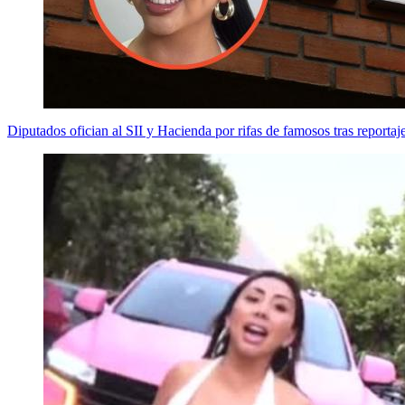
Diputados ofician al SII y Hacienda por rifas de famosos tras reportaj