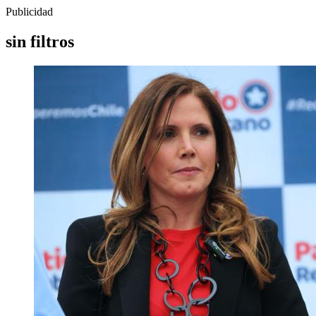
Publicidad
sin filtros