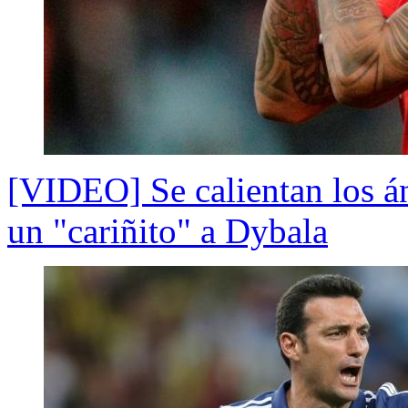
[VIDEO] Se calientan los án
un "cariñito" a Dybala