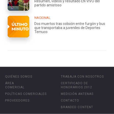
Resumen, videos y resultado EN VIVO del
partido amistoso
NACIONAL
Dos muertos tras colisión entre furgón y bus
que transportaba a juveniles de Deportes
Temuco
QUIÉNES SOMOS
TRABAJA CON NOSOTROS
ÁREA
CERTIFICADO DE
COMERCIAL
HONORARIOS 2012
POLÍTICAS COMERCIALES
MEDICIÓN ANTENAS
PROVEEDORES
CONTACTO
BRANDED CONTENT