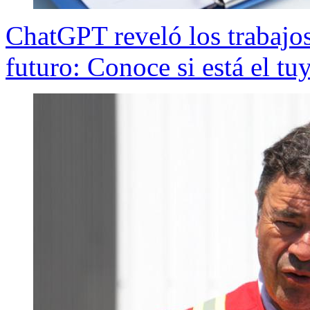
ChatGPT reveló los trabajos
futuro: Conoce si está el tuy