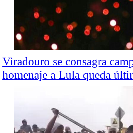
Viradouro se consagra camp
homenaje a Lula queda últ