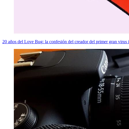
20 años del Love Bug: la confesión del creador del primer gran virus i