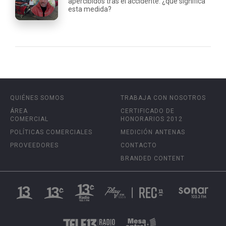
apercibidos tras el accidente: ¿qué significa
esta medida?
QUIÉNES SOMOS
TRABAJA CON NOSOTROS
ÁREA
CERTIFICADO DE
COMERCIAL
HONORARIOS 2012
POLÍTICAS COMERCIALES
MEDICIÓN ANTENAS
PROVEEDORES
CONTACTO
BRANDED CONTENT