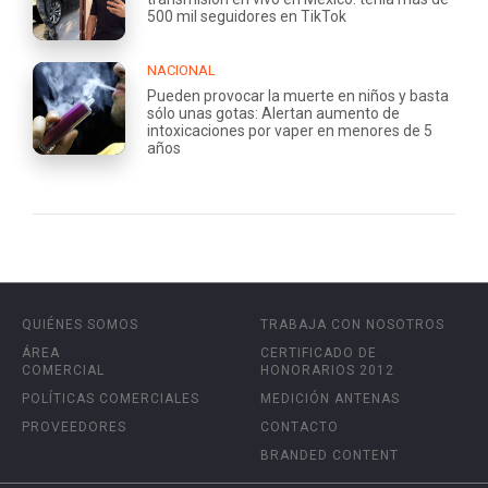
500 mil seguidores en TikTok
NACIONAL
Pueden provocar la muerte en niños y basta
sólo unas gotas: Alertan aumento de
intoxicaciones por vaper en menores de 5
años
QUIÉNES SOMOS
TRABAJA CON NOSOTROS
ÁREA
CERTIFICADO DE
COMERCIAL
HONORARIOS 2012
POLÍTICAS COMERCIALES
MEDICIÓN ANTENAS
PROVEEDORES
CONTACTO
BRANDED CONTENT