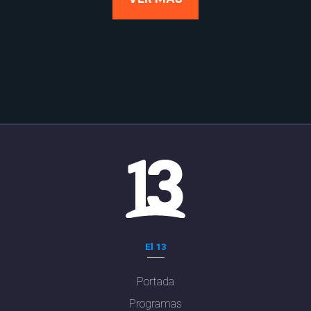
El 13
Portada
Programas