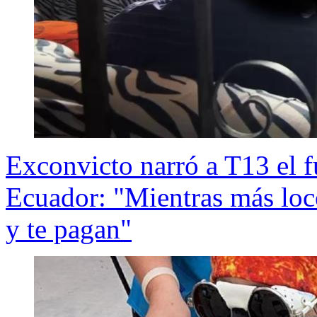
Exconvicto narró a T13 el 
Ecuador: "Mientras más loco
y te pagan"