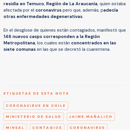
residía en Temuco
,
Región de La Araucanía
, quien estaba
afectada por el
coronavirus
pero que, además, p
adecía
otras enfermedades degenerativas
.
En el desglose de quienes están contagiados, manifestó que
146 nuevos casps corresponden a la Región
Metropolitana
, los cuales están
concentrados en las
siete comunas
en las que se decretó la cuarentena.
ETIQUETAS DE ESTA NOTA
CORONAVIRUS EN CHILE
MINISTERIO DE SALUD
JAIME MAÑALICH
MINSAL
CONTAGIOS
CORONAVIRUS