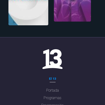
El 13
Portada
Programas