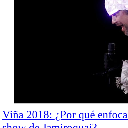
Viña 2018: ¿Por qué enfocar
show de Jamiroquai?