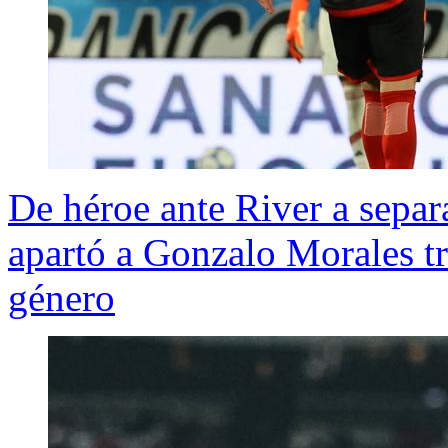
De héroe ante River a separ
apartó a Gonzalo Morales tr
género