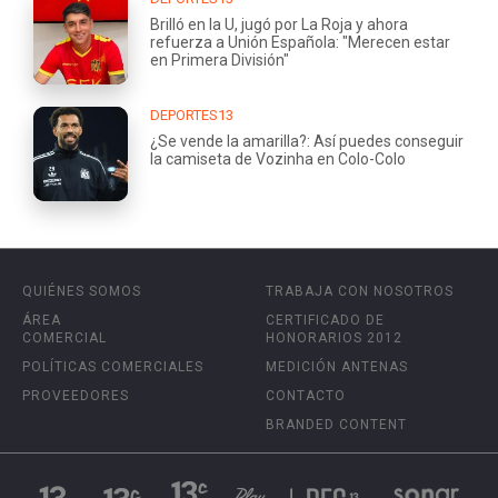
Brilló en la U, jugó por La Roja y ahora
refuerza a Unión Española: "Merecen estar
en Primera División"
DEPORTES13
¿Se vende la amarilla?: Así puedes conseguir
la camiseta de Vozinha en Colo-Colo
QUIÉNES SOMOS
TRABAJA CON NOSOTROS
ÁREA
CERTIFICADO DE
COMERCIAL
HONORARIOS 2012
POLÍTICAS COMERCIALES
MEDICIÓN ANTENAS
PROVEEDORES
CONTACTO
BRANDED CONTENT