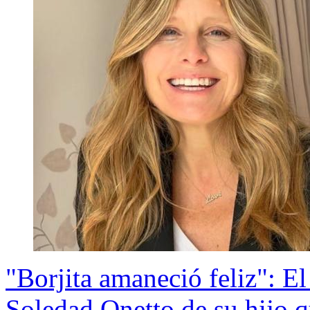
"Borjita amaneció feliz": E
Soledad Onetto de su hijo q