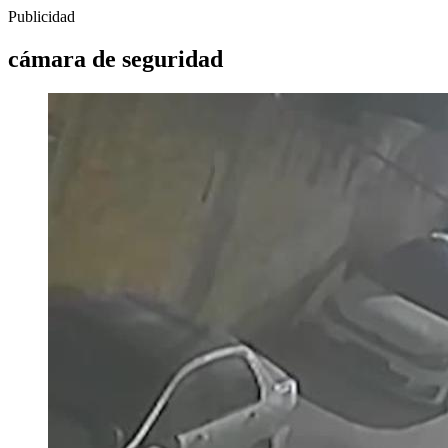
Publicidad
cámara de seguridad