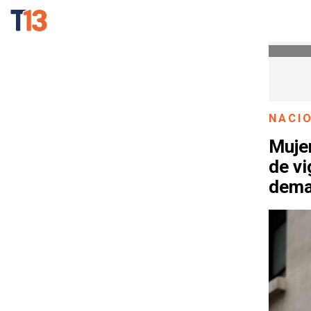
NACI
Mujer
de vi
dem