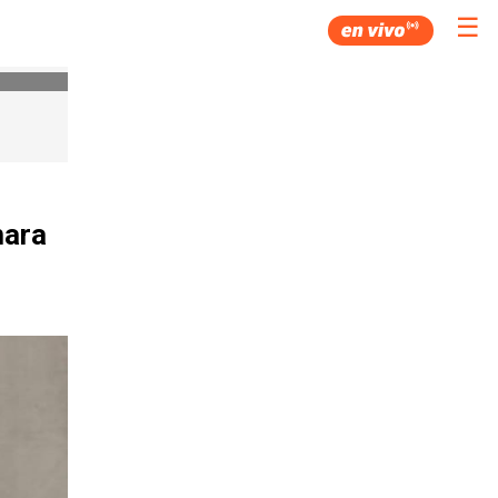
☰
mara