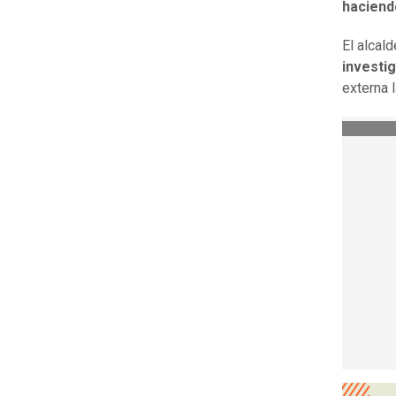
haciend
El alcal
investi
externa 