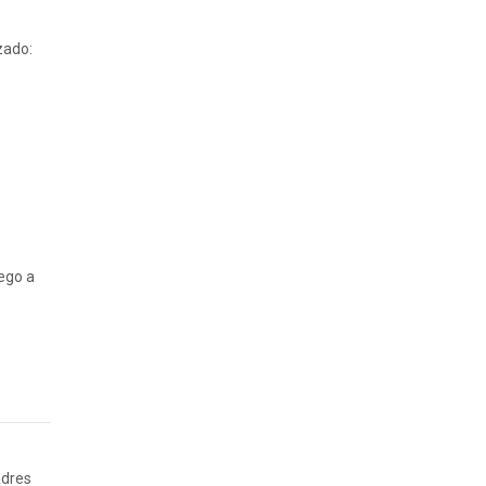
zado:
ego a
adres