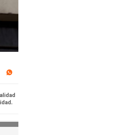
alidad
midad.