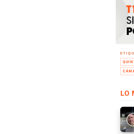
ETIQ
QUIN
CÁMA
LO 