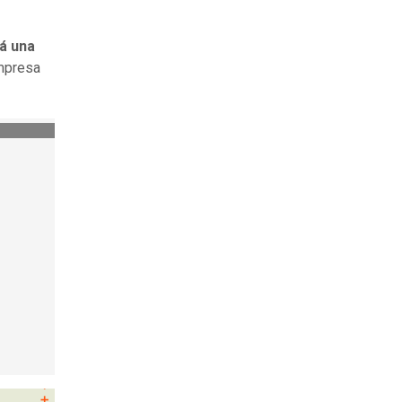
rá una
empresa