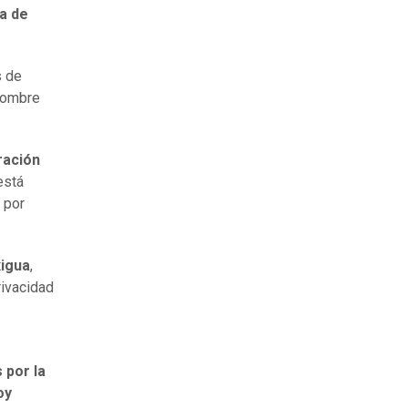
a de
s de
 hombre
ración
está
por
xigua
,
rivacidad
 por la
oy