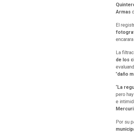
Quinter
Armas
El regis
fotogra
encarara
La filtr
de los c
evaluan
"
daño m
“
La regu
pero hay
e intimi
Mercuri
Por su p
municip