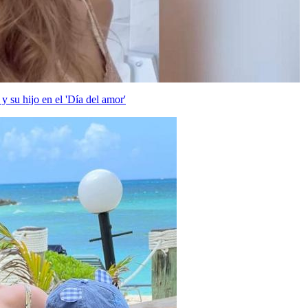
 su hijo en el 'Día del amor'